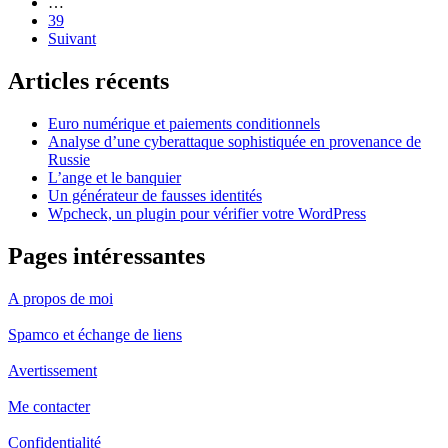
…
39
Suivant
Articles récents
Euro numérique et paiements conditionnels
Analyse d’une cyberattaque sophistiquée en provenance de
Russie
L’ange et le banquier
Un générateur de fausses identités
Wpcheck, un plugin pour vérifier votre WordPress
Pages intéressantes
A propos de moi
Spamco et échange de liens
Avertissement
Me contacter
Confidentialité