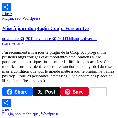
Lire »
Partager
Plugin
,
seo
,
Wordpress
Mise à jour du plugin Coop: Version 1.6
novembre 30, 2011
novembre 30, 2011
Thibaut
Laisser un
commentaire
J’ai récemment mis à jour le plugin de la Coop. Au programme,
plusieurs bugs corrigés et d’importantes améliorations sur le
partenariat automatique ainsi que sur la diffusion des articles. Ces
modifications devraient accélérer le fonctionnement global du réseau
mais à condition que tout le monde mette à jour le plugin, ne trainez
pas trop. Pour les personnes intéressées, il y a encore des places de
libre, alors n’hésitez pas à…
Share
Post
Save
Lire »
Partager
Plugin
,
seo
,
technique
,
Wordpress