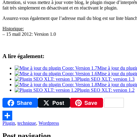
Attention, si vous mettez à jour votre blog, le plugin risque d’interprét
fait très simplement en désactivant et en réactivant le plugin.
Assurez-vous également que l’adresse mail du blog est sur liste blanch
Historique:
– 15 mail 2012: Version 1.0
A lire également:
Mise à jour du plug
Mise à jour du plug
Plugin SEO XLT: version 1.3
Mise à jour du plug
Plugin SEO XLT: version 1.2
Share
Post
Save
Plugin
,
technique
,
Wordpress
Partager
Post navigation