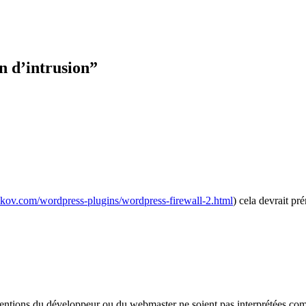
n d’intrusion
”
vkov.com/wordpress-plugins/wordpress-firewall-2.html
) cela devrait pr
rventions du développeur ou du webmaster ne soient pas interprétées co