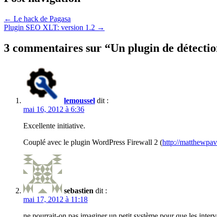
←
Le hack de Pagasa
Plugin SEO XLT: version 1.2
→
3 commentaires sur “
Un plugin de détectio
lemoussel
dit :
mai 16, 2012 à 6:36
Excellente initiative.
Couplé avec le plugin WordPress Firewall 2 (
http://matthewpa
sebastien
dit :
mai 17, 2012 à 11:18
ne pourrait-on pas imaginer un petit système pour que les inte