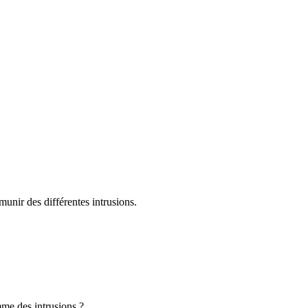
émunir des différentes intrusions.
mme des intrusions ?