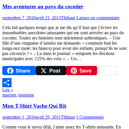
Mes aventures au pays du cocotier
septembre 7, 2010
avril 21, 2013
Thibaut
Laisser un commentaire
Cela fait quelques temps que je me dis qu’il faut que j’écrive les
innombrables anecdotes amusantes qui me sont arrivées au pays du
cocotier. Toutes ses histoires sont strictement authentiques. – Une
fille d’une vingtaine d’années me demande: « comment font les
longs-nez (note: les blancs) pour avoir des enfants, puisqu’ils ne sont
pas circoncis ? » – Lu dans le journal: « remporte les élections
municipales avec 125% des voix ». – Un…
Share
Post
Save
Lire »
Partager
marrant
,
tourisme
Mon T-Shirt Vache Qui Rit
septembre 1, 2010
avril 29, 2011
Thibaut
1 Commentaire
Comme vous le savez déjà, j’aime assez les T-shirts amusants. En