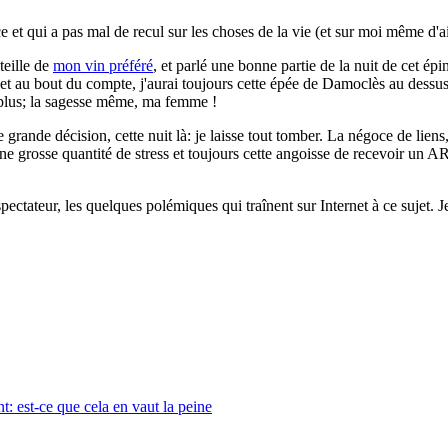
e et qui a pas mal de recul sur les choses de la vie (et sur moi même d'
teille de
mon vin préféré
, et parlé une bonne partie de la nuit de cet é
et au bout du compte, j'aurai toujours cette épée de Damoclès au dessus d
 plus; la sagesse même, ma femme !
 grande décision, cette nuit là: je laisse tout tomber. La négoce de liens
 une grosse quantité de stress et toujours cette angoisse de recevoir un AR
ectateur, les quelques polémiques qui traînent sur Internet à ce sujet. 
: est-ce que cela en vaut la peine