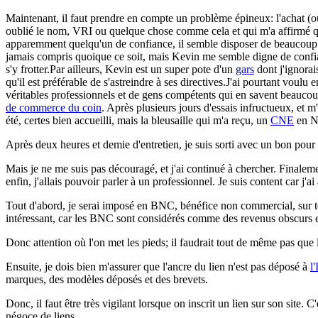
Maintenant, il faut prendre en compte un problème épineux: l'achat (ou
oublié le nom, VRI ou quelque chose comme cela et qui m'a affirmé que
apparemment quelqu'un de confiance, il semble disposer de beaucoup de
jamais compris quoique ce soit, mais Kevin me semble digne de confiance
s'y frotter.Par ailleurs, Kevin est un super pote d'un
gars
dont j'ignorai
qu'il est préférable de s'astreindre à ses directives.J'ai pourtant voulu
véritables professionnels et de gens compétents qui en savent beaucoup
de commerce du coin
. Après plusieurs jours d'essais infructueux, et m'
été, certes bien accueilli, mais la bleusaille qui m'a reçu, un
CNE
en NT
Après deux heures et demie d'entretien, je suis sorti avec un bon pou
Mais je ne me suis pas découragé, et j'ai continué à chercher. Finalemen
enfin, j'allais pouvoir parler à un professionnel. Je suis content car j
Tout d'abord, je serai imposé en BNC, bénéfice non commercial, sur 
intéressant, car les BNC sont considérés comme des revenus obscurs et 
Donc attention où l'on met les pieds; il faudrait tout de même pas que l
Ensuite, je dois bien m'assurer que l'ancre du lien n'est pas déposé à
l
marques, des modèles déposés et des brevets.
Donc, il faut être très vigilant lorsque on inscrit un lien sur son site. 
négoce de liens.