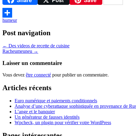
Share
Post
Save
humeur
Partager
Post navigation
←
Des videos de recette de cuisine
Racheumeuneu
→
Laisser un commentaire
Vous devez
être connecté
pour publier un commentaire.
Articles récents
Euro numérique et paiements conditionnels
Analyse d’une cyberattaque sophistiquée en provenance de Rus
L’ange et le banquier
Un générateur de fausses identités
Wpcheck, un plugin pour vérifier votre WordPress
Pages intéressantes