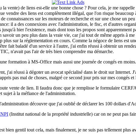
 la vente) de liens est-elle une bonne chose ? Pour cela, je me rappelle
 vendre des liens est complètement illégal, que l'on risque beaucoup à
 connaissances sur les moteurs de recherche et sur une chose un peu ob
: il a des connexions avec l'administration, le fisc, et d'autres organi
s jusqu'à hier l'existence, mais dont tous les propos sont apparemment pa
 en savoir un peu plus dans la vraie vie, car j'ai tout de même appris à me
 plus sur la réglementation en cours. Comme la négoce de liens est une 
être fait baladé d'un service à l'autre, j'ai enfin réussi à obtenir un ren
IC, n'avait pas l'air de très bien comprendre ma démarche.
r une formation à MS-Office mais aussi une journée de congés en moins.
t, j'ai réussi à dégoter un avocat spécialisé dans le droit sur Internet. 
'ai appris pas mal de choses, malgré ce second jour pris sur mes congés et
toute vente de lien. Il faudra donc que je remplisse le formulaire CER
sujet à la méfiance de l'administration.
'administration découvre que j'ai oublié de déclarer les 100 dollars d'Ads
'INPI
(Institut national de la propriété industrielle) car on ne peut pas fa
C'est bien gentil tout cela, mais finalement, je ne suis pas tellement plus 