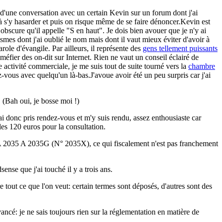
 d'une conversation avec un certain Kevin sur un forum dont j'ai
 s'y hasarder et puis on risque même de se faire dénoncer.Kevin est
scure qu'il appelle "S en haut". Je dois bien avouer que je n'y ai
smes dont j'ai oublié le nom mais dont il vaut mieux éviter d'avoir à
role d'évangile. Par ailleurs, il représente des
gens tellement puissants
 méfier des on-dit sur Internet. Rien ne vaut un conseil éclairé de
activité commerciale, je me suis tout de suite tourné vers la
chambre
dez-vous avec quelqu'un là-bas.J'avoue avoir été un peu surpris car j'ai
 (Bah oui, je bosse moi !)
J'ai donc pris rendez-vous et m'y suis rendu, assez enthousiaste car
 les 120 euros pour la consultation.
FA 2035 A 2035G (N° 2035X), ce qui fiscalement n'est pas franchement
ense que j'ai touché il y a trois ans.
ire tout ce que l'on veut: certain termes sont déposés, d'autres sont des
avancé: je ne sais toujours rien sur la réglementation en matière de