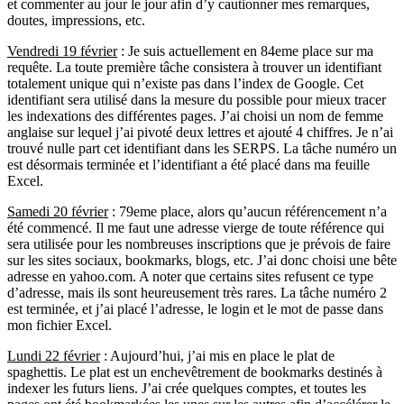
et commenter au jour le jour afin d’y cautionner mes remarques,
doutes, impressions, etc.
Vendredi 19 février
: Je suis actuellement en 84eme place sur ma
requête. La toute première tâche consistera à trouver un identifiant
totalement unique qui n’existe pas dans l’index de Google. Cet
identifiant sera utilisé dans la mesure du possible pour mieux tracer
les indexations des différentes pages. J’ai choisi un nom de femme
anglaise sur lequel j’ai pivoté deux lettres et ajouté 4 chiffres. Je n’ai
trouvé nulle part cet identifiant dans les SERPS. La tâche numéro un
est désormais terminée et l’identifiant a été placé dans ma feuille
Excel.
Samedi 20 février
: 79eme place, alors qu’aucun référencement n’a
été commencé. Il me faut une adresse vierge de toute référence qui
sera utilisée pour les nombreuses inscriptions que je prévois de faire
sur les sites sociaux, bookmarks, blogs, etc. J’ai donc choisi une bête
adresse en yahoo.com. A noter que certains sites refusent ce type
d’adresse, mais ils sont heureusement très rares. La tâche numéro 2
est terminée, et j’ai placé l’adresse, le login et le mot de passe dans
mon fichier Excel.
Lundi 22 février
: Aujourd’hui, j’ai mis en place le plat de
spaghettis. Le plat est un enchevêtrement de bookmarks destinés à
indexer les futurs liens. J’ai crée quelques comptes, et toutes les