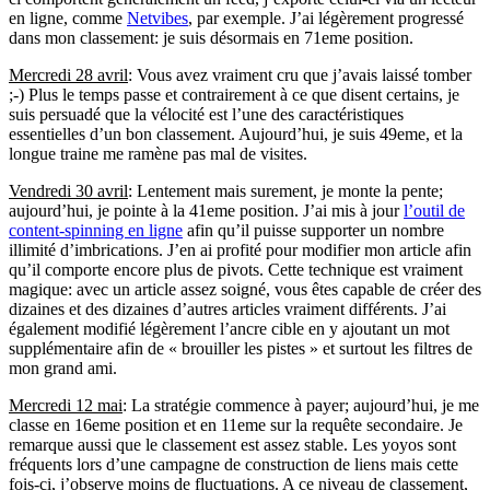
en ligne, comme
Netvibes
, par exemple. J’ai légèrement progressé
dans mon classement: je suis désormais en 71eme position.
Mercredi 28 avril
: Vous avez vraiment cru que j’avais laissé tomber
;-) Plus le temps passe et contrairement à ce que disent certains, je
suis persuadé que la vélocité est l’une des caractéristiques
essentielles d’un bon classement. Aujourd’hui, je suis 49eme, et la
longue traine me ramène pas mal de visites.
Vendredi 30 avril
: Lentement mais surement, je monte la pente;
aujourd’hui, je pointe à la 41eme position. J’ai mis à jour
l’outil de
content-spinning en ligne
afin qu’il puisse supporter un nombre
illimité d’imbrications. J’en ai profité pour modifier mon article afin
qu’il comporte encore plus de pivots. Cette technique est vraiment
magique: avec un article assez soigné, vous êtes capable de créer des
dizaines et des dizaines d’autres articles vraiment différents. J’ai
également modifié légèrement l’ancre cible en y ajoutant un mot
supplémentaire afin de « brouiller les pistes » et surtout les filtres de
mon grand ami.
Mercredi 12 mai
: La stratégie commence à payer; aujourd’hui, je me
classe en 16eme position et en 11eme sur la requête secondaire. Je
remarque aussi que le classement est assez stable. Les yoyos sont
fréquents lors d’une campagne de construction de liens mais cette
fois-ci, j’observe moins de fluctuations. A ce niveau de classement,