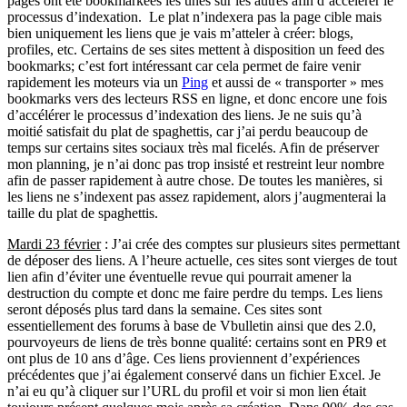
pages ont été bookmarkées les unes sur les autres afin d’accélérer le
processus d’indexation. Le plat n’indexera pas la page cible mais
bien uniquement les liens que je vais m’atteler à créer: blogs,
profiles, etc. Certains de ses sites mettent à disposition un feed des
bookmarks; c’est fort intéressant car cela permet de faire venir
rapidement les moteurs via un
Ping
et aussi de « transporter » mes
bookmarks vers des lecteurs RSS en ligne, et donc encore une fois
d’accélérer le processus d’indexation des liens. Je ne suis qu’à
moitié satisfait du plat de spaghettis, car j’ai perdu beaucoup de
temps sur certains sites sociaux très mal ficelés. Afin de préserver
mon planning, je n’ai donc pas trop insisté et restreint leur nombre
afin de passer rapidement à autre chose. De toutes les manières, si
les liens ne s’indexent pas assez rapidement, alors j’augmenterai la
taille du plat de spaghettis.
Mardi 23 février
: J’ai crée des comptes sur plusieurs sites permettant
de déposer des liens. A l’heure actuelle, ces sites sont vierges de tout
lien afin d’éviter une éventuelle revue qui pourrait amener la
destruction du compte et donc me faire perdre du temps. Les liens
seront déposés plus tard dans la semaine. Ces sites sont
essentiellement des forums à base de Vbulletin ainsi que des 2.0,
pourvoyeurs de liens de très bonne qualité: certains sont en PR9 et
ont plus de 10 ans d’âge. Ces liens proviennent d’expériences
précédentes que j’ai également conservé dans un fichier Excel. Je
n’ai eu qu’à cliquer sur l’URL du profil et voir si mon lien était