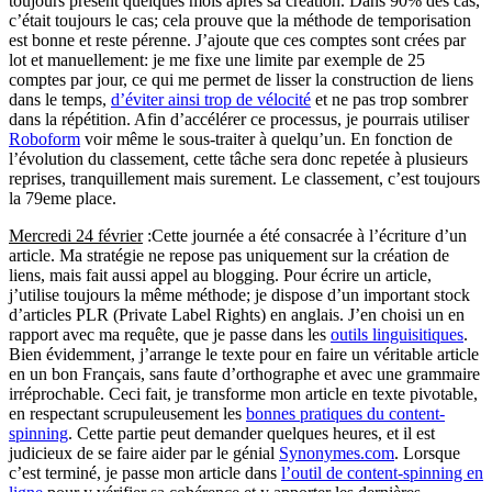
toujours présent quelques mois après sa création. Dans 90% des cas,
c’était toujours le cas; cela prouve que la méthode de temporisation
est bonne et reste pérenne. J’ajoute que ces comptes sont crées par
lot et manuellement: je me fixe une limite par exemple de 25
comptes par jour, ce qui me permet de lisser la construction de liens
dans le temps,
d’éviter ainsi trop de vélocité
et ne pas trop sombrer
dans la répétition. Afin d’accélérer ce processus, je pourrais utiliser
Roboform
voir même le sous-traiter à quelqu’un. En fonction de
l’évolution du classement, cette tâche sera donc repetée à plusieurs
reprises, tranquillement mais surement. Le classement, c’est toujours
la 79eme place.
Mercredi 24 février
:Cette journée a été consacrée à l’écriture d’un
article. Ma stratégie ne repose pas uniquement sur la création de
liens, mais fait aussi appel au blogging. Pour écrire un article,
j’utilise toujours la même méthode; je dispose d’un important stock
d’articles PLR (Private Label Rights) en anglais. J’en choisi un en
rapport avec ma requête, que je passe dans les
outils linguisitiques
.
Bien évidemment, j’arrange le texte pour en faire un véritable article
en un bon Français, sans faute d’orthographe et avec une grammaire
irréprochable. Ceci fait, je transforme mon article en texte pivotable,
en respectant scrupuleusement les
bonnes pratiques du content-
spinning
. Cette partie peut demander quelques heures, et il est
judicieux de se faire aider par le génial
Synonymes.com
. Lorsque
c’est terminé, je passe mon article dans
l’outil de content-spinning en