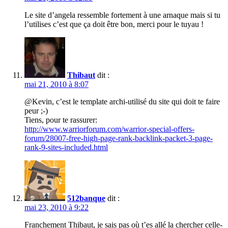
Le site d’angela ressemble fortement à une arnaque mais si tu
l’utilises c’est que ça doit être bon, merci pour le tuyau !
Thibaut
dit :
mai 21, 2010 à 8:07
@Kevin, c’est le template archi-utilisé du site qui doit te faire
peur ;-)
Tiens, pour te rassurer:
http://www.warriorforum.com/warrior-special-offers-
forum/28007-free-high-page-rank-backlink-packet-3-page-
rank-9-sites-included.html
512banque
dit :
mai 23, 2010 à 9:22
Franchement Thibaut, je sais pas où t’es allé la chercher celle-