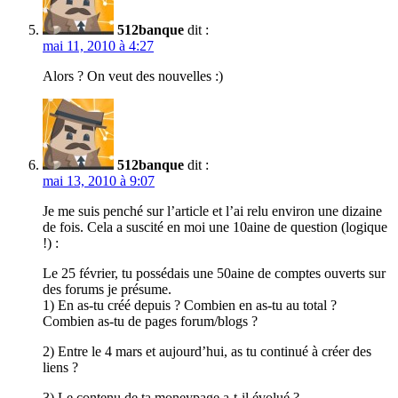
512banque
dit :
mai 11, 2010 à 4:27
Alors ? On veut des nouvelles :)
512banque
dit :
mai 13, 2010 à 9:07
Je me suis penché sur l’article et l’ai relu environ une dizaine
de fois. Cela a suscité en moi une 10aine de question (logique
!) :
Le 25 février, tu possédais une 50aine de comptes ouverts sur
des forums je présume.
1) En as-tu créé depuis ? Combien en as-tu au total ?
Combien as-tu de pages forum/blogs ?
2) Entre le 4 mars et aujourd’hui, as tu continué à créer des
liens ?
3) Le contenu de ta moneypage a-t-il évolué ?