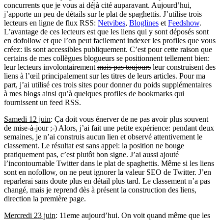
concurrents que je vous ai déjà cité auparavant. Aujourd’hui,
j’apporte un peu de détails sur le plat de spaghettis. J’utilise trois
lecteurs en ligne de flux RSS:
Netvibes
,
Bloglines
et
Feedshow
.
L’avantage de ces lecteurs est que les liens qui y sont déposés sont
en dofollow et que l’on peut facilement indexer les profiles que vous
créez: ils sont accessibles publiquement. C’est pour cette raison que
certains de mes collègues blogueurs se positionnent tellement bien:
leur lecteurs involontairement
mais pas toujours
leur construisent des
liens à l’œil principalement sur les titres de leurs articles. Pour ma
part, j’ai utilisé ces trois sites pour donner du poids supplémentaires
à mes blogs ainsi qu’à quelques profiles de bookmarks qui
fournissent un feed RSS.
Samedi 12 juin
: Ça doit vous énerver de ne pas avoir plus souvent
de mise-à-jour ;-) Alors, j’ai fait une petite expérience: pendant deux
semaines, je n’ai construis aucun lien et observé attentivement le
classement. Le résultat est sans appel: la position ne bouge
pratiquement pas, c’est plutôt bon signe. J’ai aussi ajouté
l’incontournable Twitter dans le plat de spaghettis. Même si les liens
sont en nofollow, on ne peut ignorer la valeur SEO de Twitter. J’en
reparlerai sans doute plus en détail plus tard. Le classement n’a pas
changé, mais je reprend dès à présent la construction des liens,
direction la première page.
Mercredi 23 juin
: 11eme aujourd’hui. On voit quand même que les