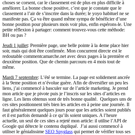
choses se corsent, car le classement est de plus en plus difficile à
améliorer. La bonne chose positive, c’est que je constate que le
classement a l’air de s’inscrire dans la durée; le yoyo habituel ne se
manifeste pas. Ça va être quand même sympa de bénéficier d’une
bonne position pour plusieurs mois voir plus, enfin espérons-le. Une
petite réflexion à partager: comment trouvez-vous cette méthode:
BH ou pas ?
Jeudi 1 juillet
: Première page, une belle pointe à la 4eme place hier
soir, mais qui doit être confirmée. Mon concurrent directe est le
redoutable commentcamarche.net avec deux pages à la première et
deuxième position. Que de chemin parcouru en 4 mois tout de
même.
Mardi 7 septembre
: L’été se termine. La page est solidement ancrée
à la 9eme position et n’évolue guère. Afin de diversifier un peu les
liens, j’ai commencé à basculer sur de l’article marketing. Je prend
mon article que je pivote puis je l’inscris sur les sites d’articles en
ligne. Les liens obtenus sont de très bonne qualité. Quelques uns de
ces sites positionnent très bien les articles en à peine une journée. Il
faut généralement quelques jours pour que les articles soient publiés
et il est parfois demandé à ce qu’ils soient uniques. A l’heure
actuelle, un seul de ces sites a rejeté mon article: il utilise l’API de
Google qui détecte le contenu dupliqué. J’ai aussi commencé à
utiliser le génialissime
SEO Spyglass
qui permet de vérifier tous ses