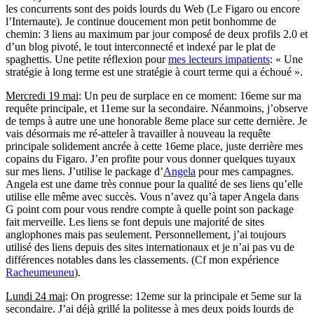
les concurrents sont des poids lourds du Web (Le Figaro ou encore
l’Internaute). Je continue doucement mon petit bonhomme de
chemin: 3 liens au maximum par jour composé de deux profils 2.0 et
d’un blog pivoté, le tout interconnecté et indexé par le plat de
spaghettis. Une petite réflexion pour
mes lecteurs impatients
: « Une
stratégie à long terme est une stratégie à court terme qui a échoué ».
Mercredi 19 mai
: Un peu de surplace en ce moment: 16eme sur ma
requête principale, et 11eme sur la secondaire. Néanmoins, j’observe
de temps à autre une une honorable 8eme place sur cette dernière. Je
vais désormais me ré-atteler à travailler à nouveau la requête
principale solidement ancrée à cette 16eme place, juste derrière mes
copains du Figaro. J’en profite pour vous donner quelques tuyaux
sur mes liens. J’utilise le package d’
Angela
pour mes campagnes.
Angela est une dame très connue pour la qualité de ses liens qu’elle
utilise elle même avec succès. Vous n’avez qu’à taper Angela dans
G point com pour vous rendre compte à quelle point son package
fait merveille. Les liens se font depuis une majorité de sites
anglophones mais pas seulement. Personnellement, j’ai toujours
utilisé des liens depuis des sites internationaux et je n’ai pas vu de
différences notables dans les classements. (Cf mon expérience
Racheumeuneu
).
Lundi 24 mai
: On progresse: 12eme sur la principale et 5eme sur la
secondaire. J’ai déjà grillé la politesse à mes deux poids lourds de