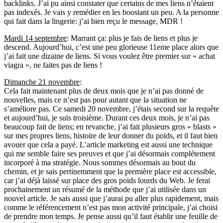
backlinks. J’ai pu ainsi constater que certains de mes liens n’étaient
pas indexés. Je vais y remédier en les boostant un peu. A la personne
qui fait dans la lingerie: j’ai bien reçu le message, MDR !
Mardi 14 septembre
: Marrant ça: plus je fais de liens et plus je
descend. Aujourd’hui, c’est une peu glorieuse 11eme place alors que
j’ai fait une dizaine de liens. Si vous voulez être premier sur « achat
viagra », ne faites pas de liens !
Dimanche 21 novembre
:
Cela fait maintenant plus de deux mois que je n’ai pas donné de
nouvelles, mais ce n’est pas pour autant que la situation ne
s’améliore pas. Ce samedi 20 novembre, j’étais second sur la requête
et aujourd’hui, je suis troisième. Durant ces deux mois, je n’ai pas
beaucoup fait de liens; en revanche, j’ai fait plusieurs gros « blasts »
sur mes propres liens, histoire de leur donner du poids, et il faut bien
avouer que cela a payé. L’article marketing est aussi une technique
qui me semble faire ses preuves et que j’ai désormais complétement
incorporé à ma stratégie. Nous sommes désormais au bout du
chemin, et je sais pertinemment que la première place est accessible,
car j’ai déjà laissé sur place des gros poids lourds du Web. Je ferai
prochainement un résumé de la méthode que j’ai utilisée dans un
nouvel article. Je sais aussi que j’aurai pu aller plus rapidement, mais
comme le référencement n’est pas mon activité principale, j’ai choisi
de prendre mon temps. Je pense aussi qu’il faut établir une feuille de