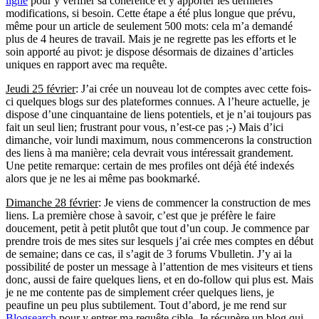
ligne
pour y vérifier sa cohérence et y apporter les dernières
modifications, si besoin. Cette étape a été plus longue que prévu,
même pour un article de seulement 500 mots: cela m’a demandé
plus de 4 heures de travail. Mais je ne regrette pas les efforts et le
soin apporté au pivot: je dispose désormais de dizaines d’articles
uniques en rapport avec ma requête.
Jeudi 25 février
: J’ai crée un nouveau lot de comptes avec cette fois-
ci quelques blogs sur des plateformes connues. A l’heure actuelle, je
dispose d’une cinquantaine de liens potentiels, et je n’ai toujours pas
fait un seul lien; frustrant pour vous, n’est-ce pas ;-) Mais d’ici
dimanche, voir lundi maximum, nous commencerons la construction
des liens à ma manière; cela devrait vous intéressait grandement.
Une petite remarque: certain de mes profiles ont déjà été indexés
alors que je ne les ai même pas bookmarké.
Dimanche 28 février
: Je viens de commencer la construction de mes
liens. La première chose à savoir, c’est que je préfère le faire
doucement, petit à petit plutôt que tout d’un coup. Je commence par
prendre trois de mes sites sur lesquels j’ai crée mes comptes en début
de semaine; dans ce cas, il s’agit de 3 forums Vbulletin. J’y ai la
possibilité de poster un message à l’attention de mes visiteurs et tiens
donc, aussi de faire quelques liens, et en do-follow qui plus est. Mais
je ne me contente pas de simplement créer quelques liens, je
peaufine un peu plus subtilement. Tout d’abord, je me rend sur
Blogsearch
pour y entrer ma requête cible. Je récupère un blog qui