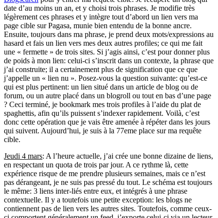
date d’au moins un an, et y choisi trois phrases. Je modifie très
légèrement ces phrases et y intègre tout d’abord un lien vers ma
page cible sur Pagasa, munie bien entendu de la bonne ancre.
Ensuite, toujours dans ma phrase, je prend deux mots/expressions au
hasard et fais un lien vers mes deux autres profiles; ce qui me fait
une « fermette » de trois sites. Si j’agis ainsi, c’est pour donner plus
de poids à mon lien: celui-ci s’inscrit dans un contexte, la phrase que
j’ai construite; il a certainement plus de signification que ce que
j’appelle un « lien nu ». Posez-vous la question suivante: qu’est-ce
qui est plus pertinent: un lien situé dans un article de blog ou de
forum, ou un autre placé dans un blogroll ou tout en bas d’une page
? Ceci terminé, je bookmark mes trois profiles à l’aide du plat de
spaghettis, afin qu’ils puissent s’indexer rapidement. Voilà, c’est
donc cette opération que je vais être amenée à répéter dans les jours
qui suivent. Aujourd’hui, je suis à la 77eme place sur ma requête
cible.
Jeudi 4 mars
: A l’heure actuelle, j’ai crée une bonne dizaine de liens,
en respectant un quota de trois par jour. A ce rythme là, cette
expérience risque de me prendre plusieurs semaines, mais ce n’est
pas dérangeant, je ne suis pas pressé du tout. Le schéma est toujours
le même: 3 liens inter-liés entre eux, et intégrés à une phrase
contextuelle. Il y a toutefois une petite exception: les blogs ne
contiennent pas de lien vers les autres sites. Toutefois, comme ceux-
ci comportent généralement un feed, j’exporte celui-ci via un lecteur