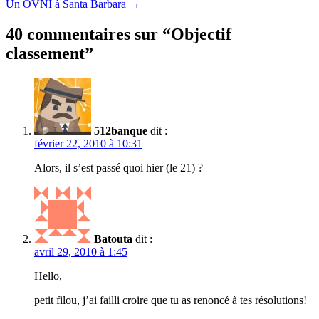
Un OVNI à Santa Barbara
→
40 commentaires sur “
Objectif
classement
”
512banque
dit :
février 22, 2010 à 10:31
Alors, il s’est passé quoi hier (le 21) ?
Batouta
dit :
avril 29, 2010 à 1:45
Hello,
petit filou, j’ai failli croire que tu as renoncé à tes résolutions!