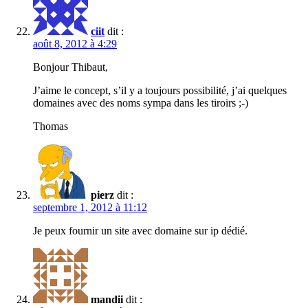
ciit
dit :
août 8, 2012 à 4:29
Bonjour Thibaut,
J’aime le concept, s’il y a toujours possibilité, j’ai quelques
domaines avec des noms sympa dans les tiroirs ;-)
Thomas
pierz
dit :
septembre 1, 2012 à 11:12
Je peux fournir un site avec domaine sur ip dédié.
mandii
dit :