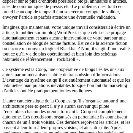
déposer sur le plus d’endroits possibles: blogs, annuaires d’articles,
sites de communiqués de presse, etc. Le problème, c’est tout ceci
prend beaucoup de temps: il faut se créer un compte, le valider,
envoyer l’article et parfois attendre une éventuelle validation.
Imaginez que maintenant, votre unique travail consisterait à écrire un
article, le publier sur un blog WordPress et que celui-ci se propage
automatiquement et sans aucune intervention de votre part sur une
constellation de blogs de bonne facture. Est-ce de la science-fiction
ou encore un nouveau logiciel Blackhat ? Non, il s’agit d’une réalité
tout ce qu’il y a de plus opérationnel et bien loin des schémas
habituels de référencement « rock&roll ».
Ce système est la Coop, une coopérative de blogs liés les uns aux
autres par un mécanisme subtile de transmission d’informations.
L’avantage du système est qu’il est entièrement automatisé et que les
habituelles manipulations inévitables lorsque l’on fait du marketing
d’articles ont été pratiquement toutes éradiquées.
L’autre caractéristique de la Coop est qu’il s’organise autour d’une
architecture peer-to-peer: il n’y a aucun serveur qui pilote
l’ensemble, chacun des nœuds formant la Coop est complétement
autonome. Les nœuds sont organisés en partenariat: ils connaissent
chacun de un à trois voisins. Ces derniers reçoivent les articles, et les
passent à leur tour à leur propres voisins, et ainsi de suite. Après
quelques temps, tous les nœuds ont reçu lentement les articles qui